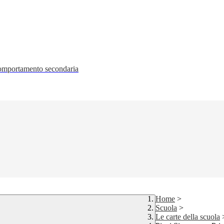
 comportamento secondaria
Home
>
Scuola
>
Le carte della scuola