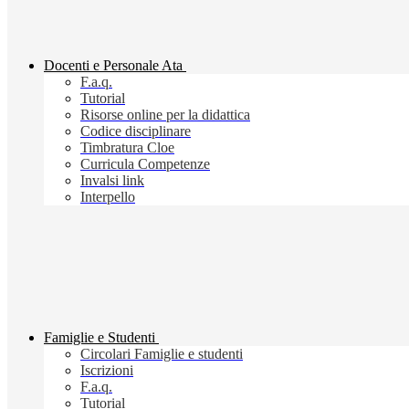
Docenti e Personale Ata
F.a.q.
Tutorial
Risorse online per la didattica
Codice disciplinare
Timbratura Cloe
Curricula Competenze
Invalsi link
Interpello
Famiglie e Studenti
Circolari Famiglie e studenti
Iscrizioni
F.a.q.
Tutorial