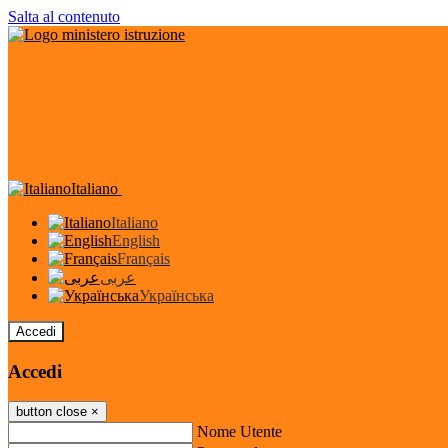
Salta al contenuto
Italiano
Italiano
English
Français
عربى
Українська
Accedi
Accedi
button close
×
Nome Utente