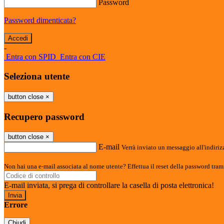
Password
Password dimenticata?
-
Entra con SPID
Entra con CIE
Seleziona utente
button close
×
Recupero password
button close
×
E-mail
Verrà inviato un messaggio all'indirizz
Non hai una e-mail associata al nome utente? Effettua il reset della password tram
E-mail inviata, si prega di controllare la casella di posta elettronica!
Errore
Chiudi