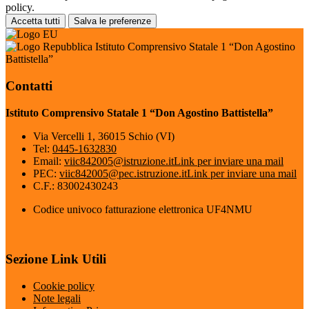
policy.
Accetta tutti
Salva le preferenze
Istituto Comprensivo Statale 1 “Don Agostino
Battistella”
Contatti
Istituto Comprensivo Statale 1 “Don Agostino Battistella”
Via Vercelli 1, 36015 Schio (VI)
Tel:
0445-1632830
Email:
viic842005@istruzione.it
Link per inviare una mail
PEC:
viic842005@pec.istruzione.it
Link per inviare una mail
C.F.: 83002430243
Codice univoco fatturazione elettronica UF4NMU
Sezione Link Utili
Cookie policy
Note legali