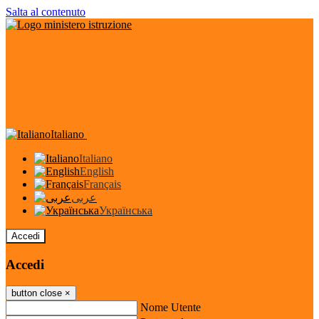
Salta al contenuto
Italiano
Italiano
English
Français
عربى
Українська
Accedi
Accedi
button close
×
Nome Utente