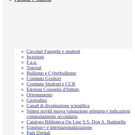
Circolari Famiglie e studenti
Iscrizioni
F.a.q.
Tutorial
Bullismo e Cyberbullismo
Comitato Genitori
Comitato Studenti e CCR
Elezioni Consiglio d'Istituto
Orientamento
Giornalino
Canali di divulgazione scientifica
Sintesi novità nuova valutazione primaria e indicazioni
comportamento secondaria
Catalogo Biblioteca On Line S.S. Don A. Battistella
Erasmus+ e internazionalizzazione
Patti Digitali