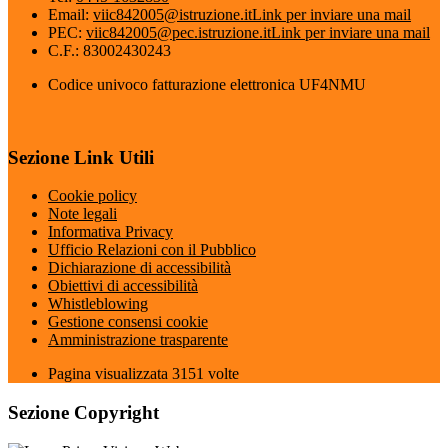
Email:
viic842005@istruzione.it
Link per inviare una mail
PEC:
viic842005@pec.istruzione.it
Link per inviare una mail
C.F.: 83002430243
Codice univoco fatturazione elettronica UF4NMU
Sezione Link Utili
Cookie policy
Note legali
Informativa Privacy
Ufficio Relazioni con il Pubblico
Dichiarazione di accessibilità
Obiettivi di accessibilità
Whistleblowing
Gestione consensi cookie
Amministrazione trasparente
Pagina visualizzata
3151
volte
Sezione Copyright