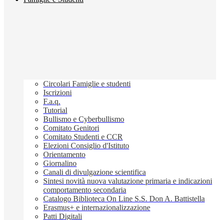
Circolari Famiglie e studenti
Iscrizioni
F.a.q.
Tutorial
Bullismo e Cyberbullismo
Comitato Genitori
Comitato Studenti e CCR
Elezioni Consiglio d'Istituto
Orientamento
Giornalino
Canali di divulgazione scientifica
Sintesi novità nuova valutazione primaria e indicazioni
comportamento secondaria
Catalogo Biblioteca On Line S.S. Don A. Battistella
Erasmus+ e internazionalizzazione
Patti Digitali