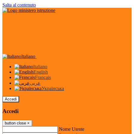
Salta al contenuto
Italiano
Italiano
English
Français
عربى
Українська
Accedi
Accedi
button close
×
Nome Utente