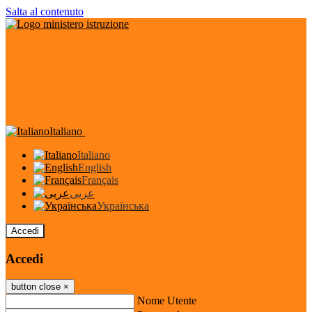
Salta al contenuto
Italiano
Italiano
English
Français
عربى
Українська
Accedi
Accedi
button close
×
Nome Utente