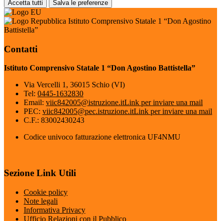
Accetta tutti
Salva le preferenze
Istituto Comprensivo Statale 1 “Don Agostino
Battistella”
Contatti
Istituto Comprensivo Statale 1 “Don Agostino Battistella”
Via Vercelli 1, 36015 Schio (VI)
Tel:
0445-1632830
Email:
viic842005@istruzione.it
Link per inviare una mail
PEC:
viic842005@pec.istruzione.it
Link per inviare una mail
C.F.: 83002430243
Codice univoco fatturazione elettronica UF4NMU
Sezione Link Utili
Cookie policy
Note legali
Informativa Privacy
Ufficio Relazioni con il Pubblico