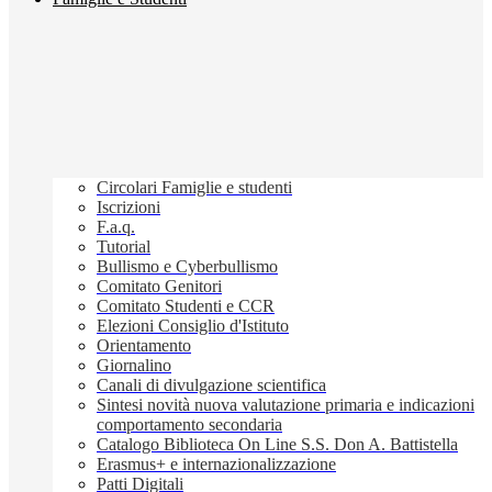
Circolari Famiglie e studenti
Iscrizioni
F.a.q.
Tutorial
Bullismo e Cyberbullismo
Comitato Genitori
Comitato Studenti e CCR
Elezioni Consiglio d'Istituto
Orientamento
Giornalino
Canali di divulgazione scientifica
Sintesi novità nuova valutazione primaria e indicazioni
comportamento secondaria
Catalogo Biblioteca On Line S.S. Don A. Battistella
Erasmus+ e internazionalizzazione
Patti Digitali