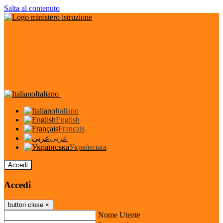
Salta al contenuto
Italiano
Italiano
English
Français
عربى
Українська
Accedi
Accedi
button close
×
Nome Utente