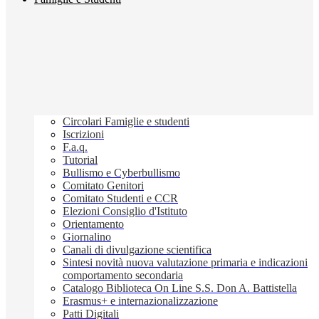
Circolari Famiglie e studenti
Iscrizioni
F.a.q.
Tutorial
Bullismo e Cyberbullismo
Comitato Genitori
Comitato Studenti e CCR
Elezioni Consiglio d'Istituto
Orientamento
Giornalino
Canali di divulgazione scientifica
Sintesi novità nuova valutazione primaria e indicazioni
comportamento secondaria
Catalogo Biblioteca On Line S.S. Don A. Battistella
Erasmus+ e internazionalizzazione
Patti Digitali