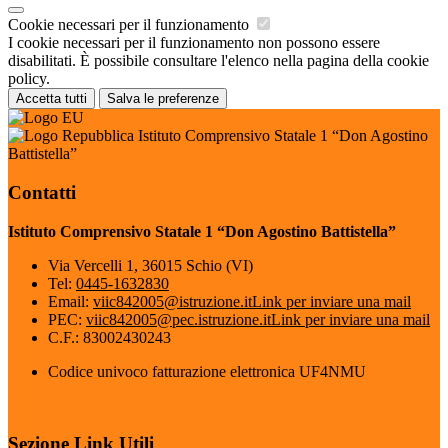
Cookie necessari per il funzionamento
I cookie necessari per il funzionamento non possono essere
disabilitati. È possibile consultare l'elenco nella pagina della cookie
policy.
Accetta tutti
Salva le preferenze
Istituto Comprensivo Statale 1 “Don Agostino
Battistella”
Contatti
Istituto Comprensivo Statale 1 “Don Agostino Battistella”
Via Vercelli 1, 36015 Schio (VI)
Tel:
0445-1632830
Email:
viic842005@istruzione.it
Link per inviare una mail
PEC:
viic842005@pec.istruzione.it
Link per inviare una mail
C.F.: 83002430243
Codice univoco fatturazione elettronica UF4NMU
Sezione Link Utili