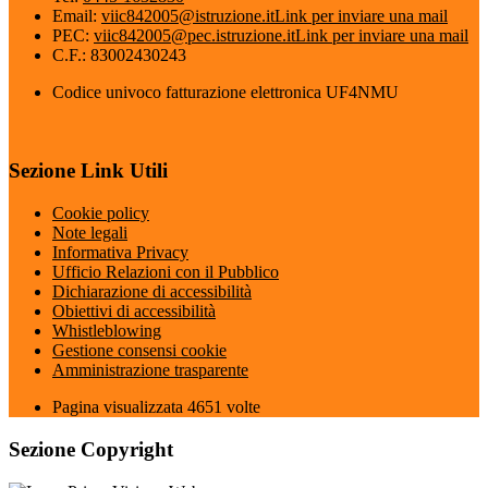
Email:
viic842005@istruzione.it
Link per inviare una mail
PEC:
viic842005@pec.istruzione.it
Link per inviare una mail
C.F.: 83002430243
Codice univoco fatturazione elettronica UF4NMU
Sezione Link Utili
Cookie policy
Note legali
Informativa Privacy
Ufficio Relazioni con il Pubblico
Dichiarazione di accessibilità
Obiettivi di accessibilità
Whistleblowing
Gestione consensi cookie
Amministrazione trasparente
Pagina visualizzata
4651
volte
Sezione Copyright