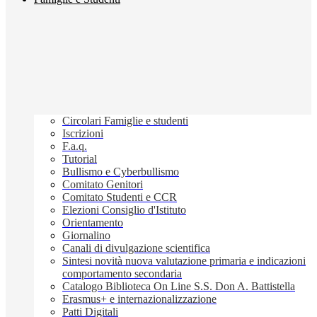
Circolari Famiglie e studenti
Iscrizioni
F.a.q.
Tutorial
Bullismo e Cyberbullismo
Comitato Genitori
Comitato Studenti e CCR
Elezioni Consiglio d'Istituto
Orientamento
Giornalino
Canali di divulgazione scientifica
Sintesi novità nuova valutazione primaria e indicazioni
comportamento secondaria
Catalogo Biblioteca On Line S.S. Don A. Battistella
Erasmus+ e internazionalizzazione
Patti Digitali