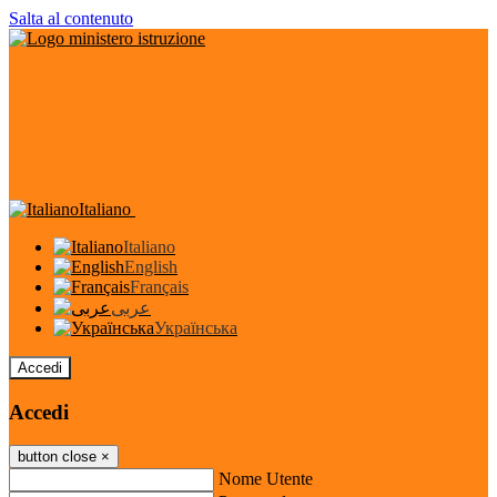
Salta al contenuto
Italiano
Italiano
English
Français
عربى
Українська
Accedi
Accedi
button close
×
Nome Utente