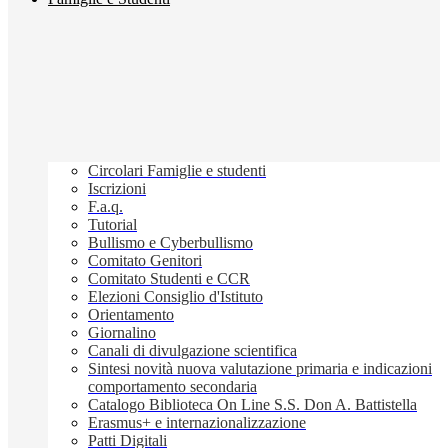
Circolari Famiglie e studenti
Iscrizioni
F.a.q.
Tutorial
Bullismo e Cyberbullismo
Comitato Genitori
Comitato Studenti e CCR
Elezioni Consiglio d'Istituto
Orientamento
Giornalino
Canali di divulgazione scientifica
Sintesi novità nuova valutazione primaria e indicazioni
comportamento secondaria
Catalogo Biblioteca On Line S.S. Don A. Battistella
Erasmus+ e internazionalizzazione
Patti Digitali