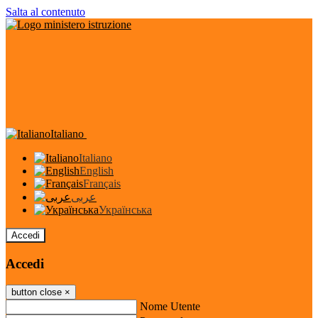
Salta al contenuto
Italiano
Italiano
English
Français
عربى
Українська
Accedi
Accedi
button close
×
Nome Utente