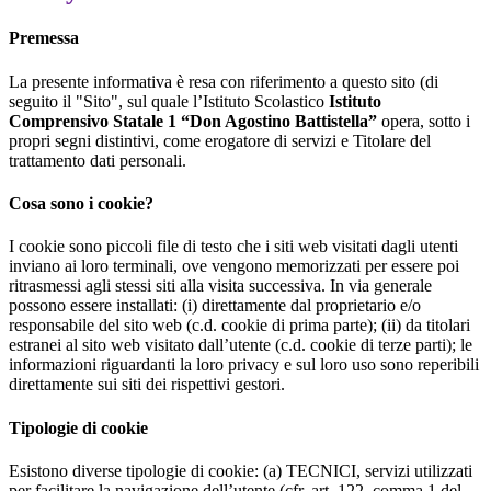
Premessa
La presente informativa è resa con riferimento a questo sito (di
seguito il "Sito", sul quale l’Istituto Scolastico
Istituto
Comprensivo Statale 1 “Don Agostino Battistella”
opera, sotto i
propri segni distintivi, come erogatore di servizi e Titolare del
trattamento dati personali.
Cosa sono i cookie?
I cookie sono piccoli file di testo che i siti web visitati dagli utenti
inviano ai loro terminali, ove vengono memorizzati per essere poi
ritrasmessi agli stessi siti alla visita successiva. In via generale
possono essere installati: (i) direttamente dal proprietario e/o
responsabile del sito web (c.d. cookie di prima parte); (ii) da titolari
estranei al sito web visitato dall’utente (c.d. cookie di terze parti); le
informazioni riguardanti la loro privacy e sul loro uso sono reperibili
direttamente sui siti dei rispettivi gestori.
Tipologie di cookie
Esistono diverse tipologie di cookie: (a) TECNICI, servizi utilizzati
per facilitare la navigazione dell’utente (cfr. art. 122, comma 1 del