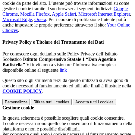
cookie da parte del sito. L’utente può trovare informazioni su come
gestire i cookie tramite il suo browser ai seguenti indirizzi:
Google
Chrome
,
Mozilla Firefox
,
Apple Safari
,
Microsoft Internet Explorer
,
Microsoft Edge
,
Opera
. Per i cookie di profilazione l’utente potrà
anche impostare le proprie preferenze attraverso il sito:
Your Online
Choices
.
Privacy Policy e Titolare del Trattamento dei Dati
Per conoscere ogni dettaglio sulle Policy Privacy dell’Istituto
Scolastico
Istituto Comprensivo Statale 1 “Don Agostino
Battistella”
Vi invitiamo a visionare l’Informativa completa
disponibile online al seguente
link
Questo sito o gli strumenti terzi da questo utilizzati si avvalgono di
cookie necessari al funzionamento ed utili alle finalità illustrate nella
COOKIE POLICY
.
Personalizza
Rifiuta tutti
i cookies
Accetta tutti
i cookies
Gestione cookie
In questa schermata è possibile scegliere quali cookie consentire.
I cookie necessari sono quelli che consentono il funzionamento della
piattaforma e non è possibile disabilitarli.
Per conoscere quali sono i cookie necessari al funzionamento potete