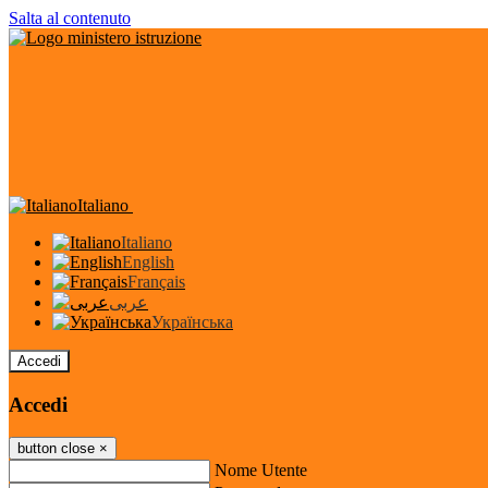
Salta al contenuto
Italiano
Italiano
English
Français
عربى
Українська
Accedi
Accedi
button close
×
Nome Utente