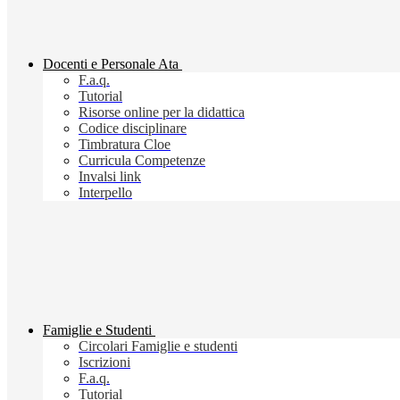
Docenti e Personale Ata
F.a.q.
Tutorial
Risorse online per la didattica
Codice disciplinare
Timbratura Cloe
Curricula Competenze
Invalsi link
Interpello
Famiglie e Studenti
Circolari Famiglie e studenti
Iscrizioni
F.a.q.
Tutorial