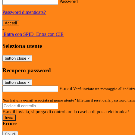
Password
Password dimenticata?
-
Entra con SPID
Entra con CIE
Seleziona utente
button close
×
Recupero password
button close
×
E-mail
Verrà inviato un messaggio all'indirizz
Non hai una e-mail associata al nome utente? Effettua il reset della password tram
E-mail inviata, si prega di controllare la casella di posta elettronica!
Errore
Chiudi