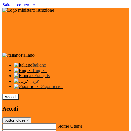
Salta al contenuto
Italiano
Italiano
English
Français
عربى
Українська
Accedi
Accedi
button close
×
Nome Utente