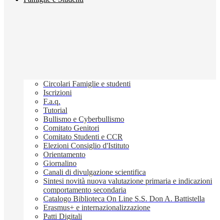
Circolari Famiglie e studenti
Iscrizioni
F.a.q.
Tutorial
Bullismo e Cyberbullismo
Comitato Genitori
Comitato Studenti e CCR
Elezioni Consiglio d'Istituto
Orientamento
Giornalino
Canali di divulgazione scientifica
Sintesi novità nuova valutazione primaria e indicazioni
comportamento secondaria
Catalogo Biblioteca On Line S.S. Don A. Battistella
Erasmus+ e internazionalizzazione
Patti Digitali