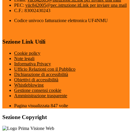
PEC:
viic842005@pec.istruzione.it
Link per inviare una mail
C.F.: 83002430243
Codice univoco fatturazione elettronica UF4NMU
Sezione Link Utili
Cookie policy
Note legali
Informativa Privacy
Ufficio Relazioni con il Pubblico
Dichiarazione di accessibilità
Obiettivi di accessibilità
Whistleblowing
Gestione consensi cookie
Amministrazione trasparente
Pagina visualizzata
847
volte
Sezione Copyright