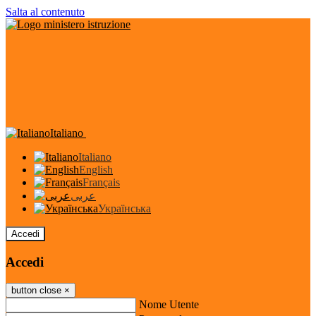
Salta al contenuto
Italiano
Italiano
English
Français
عربى
Українська
Accedi
Accedi
button close
×
Nome Utente