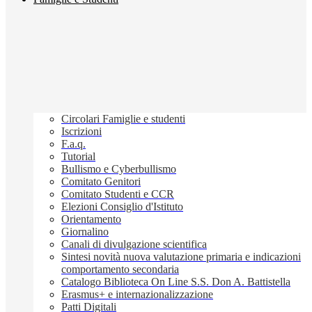
Circolari Famiglie e studenti
Iscrizioni
F.a.q.
Tutorial
Bullismo e Cyberbullismo
Comitato Genitori
Comitato Studenti e CCR
Elezioni Consiglio d'Istituto
Orientamento
Giornalino
Canali di divulgazione scientifica
Sintesi novità nuova valutazione primaria e indicazioni
comportamento secondaria
Catalogo Biblioteca On Line S.S. Don A. Battistella
Erasmus+ e internazionalizzazione
Patti Digitali