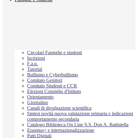
Circolari Famiglie e studenti
Iscrizioni
F.a.q.
Tutorial
Bullismo e Cyberbullismo
Comitato Genitori
Comitato Studenti e CCR
Elezioni Consiglio d'Istituto
Orientamento
Giornalino
Canali di divulgazione scientifica
Sintesi novità nuova valutazione primaria e indicazioni
comportamento secondaria
Catalogo Biblioteca On Line S.S. Don A. Battistella
Erasmus+ e internazionalizzazione
Patti Digitali