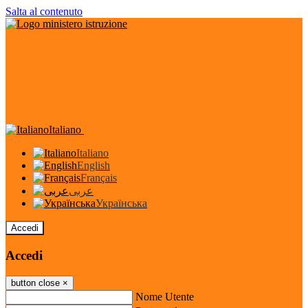
Salta al contenuto
Italiano
Italiano
English
Français
عربى
Українська
Accedi
Accedi
button close
×
Nome Utente