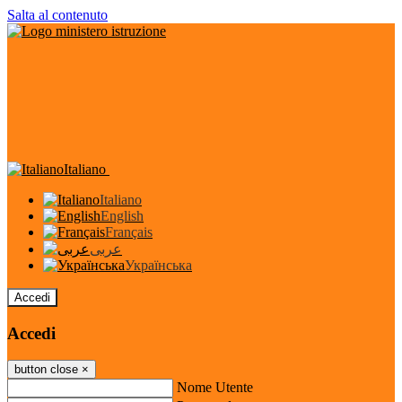
Salta al contenuto
Italiano
Italiano
English
Français
عربى
Українська
Accedi
Accedi
button close
×
Nome Utente