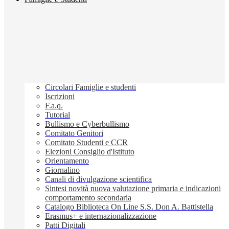
Circolari Famiglie e studenti
Iscrizioni
F.a.q.
Tutorial
Bullismo e Cyberbullismo
Comitato Genitori
Comitato Studenti e CCR
Elezioni Consiglio d'Istituto
Orientamento
Giornalino
Canali di divulgazione scientifica
Sintesi novità nuova valutazione primaria e indicazioni
comportamento secondaria
Catalogo Biblioteca On Line S.S. Don A. Battistella
Erasmus+ e internazionalizzazione
Patti Digitali