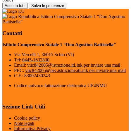
Accetta tutti
Salva le preferenze
Istituto Comprensivo Statale 1 “Don Agostino
Battistella”
Contatti
Istituto Comprensivo Statale 1 “Don Agostino Battistella”
Via Vercelli 1, 36015 Schio (VI)
Tel:
0445-1632830
Email:
viic842005@istruzione.it
Link per inviare una mail
PEC:
viic842005@pec.istruzione.it
Link per inviare una mail
C.F.: 83002430243
Codice univoco fatturazione elettronica UF4NMU
Sezione Link Utili
Cookie policy
Note legali
Informativa Privacy