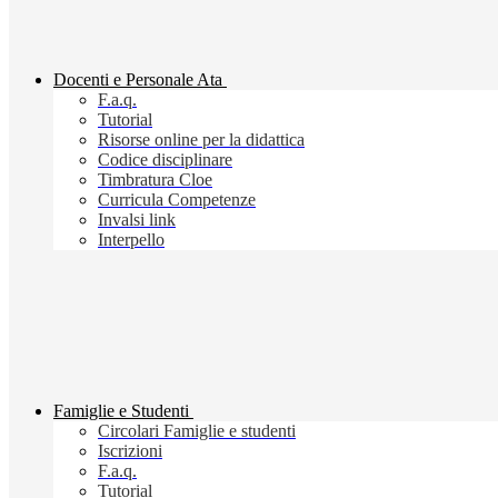
Docenti e Personale Ata
F.a.q.
Tutorial
Risorse online per la didattica
Codice disciplinare
Timbratura Cloe
Curricula Competenze
Invalsi link
Interpello
Famiglie e Studenti
Circolari Famiglie e studenti
Iscrizioni
F.a.q.
Tutorial