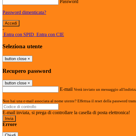
Password
Password dimenticata?
-
Entra con SPID
Entra con CIE
Seleziona utente
button close
×
Recupero password
button close
×
E-mail
Verrà inviato un messaggio all'indirizz
Non hai una e-mail associata al nome utente? Effettua il reset della password tram
E-mail inviata, si prega di controllare la casella di posta elettronica!
Errore
Chiudi