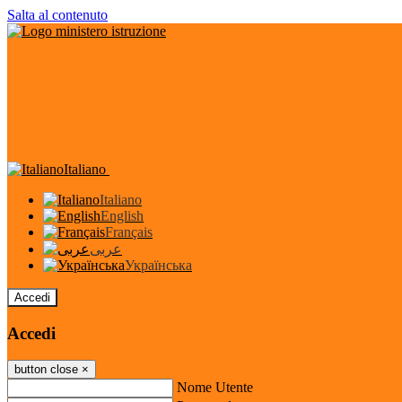
Salta al contenuto
Italiano
Italiano
English
Français
عربى
Українська
Accedi
Accedi
button close
×
Nome Utente