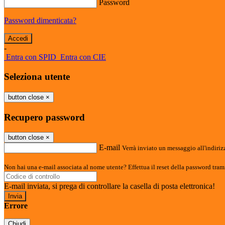
Password
Password dimenticata?
-
Entra con SPID
Entra con CIE
Seleziona utente
button close
×
Recupero password
button close
×
E-mail
Verrà inviato un messaggio all'indirizz
Non hai una e-mail associata al nome utente? Effettua il reset della password tram
E-mail inviata, si prega di controllare la casella di posta elettronica!
Errore
Chiudi