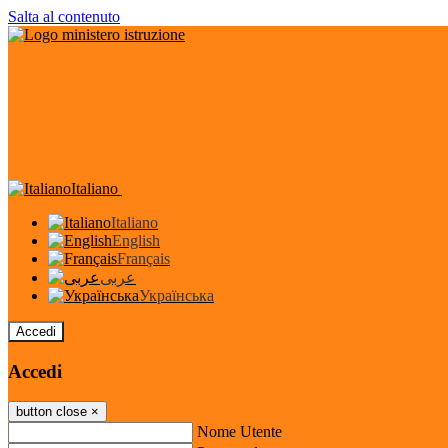
Salta al contenuto
Italiano
Italiano
English
Français
عربى
Українська
Accedi
Accedi
button close
×
Nome Utente