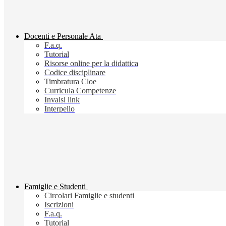
Docenti e Personale Ata
F.a.q.
Tutorial
Risorse online per la didattica
Codice disciplinare
Timbratura Cloe
Curricula Competenze
Invalsi link
Interpello
Famiglie e Studenti
Circolari Famiglie e studenti
Iscrizioni
F.a.q.
Tutorial