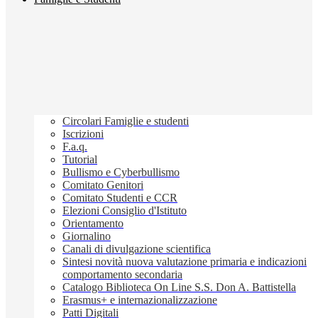
Circolari Famiglie e studenti
Iscrizioni
F.a.q.
Tutorial
Bullismo e Cyberbullismo
Comitato Genitori
Comitato Studenti e CCR
Elezioni Consiglio d'Istituto
Orientamento
Giornalino
Canali di divulgazione scientifica
Sintesi novità nuova valutazione primaria e indicazioni
comportamento secondaria
Catalogo Biblioteca On Line S.S. Don A. Battistella
Erasmus+ e internazionalizzazione
Patti Digitali