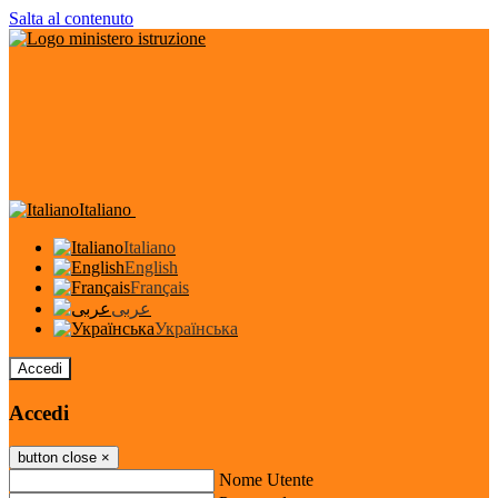
Salta al contenuto
Italiano
Italiano
English
Français
عربى
Українська
Accedi
Accedi
button close
×
Nome Utente