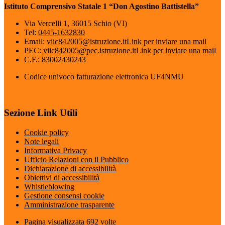
Istituto Comprensivo Statale 1 “Don Agostino Battistella”
Via Vercelli 1, 36015 Schio (VI)
Tel:
0445-1632830
Email:
viic842005@istruzione.it
Link per inviare una mail
PEC:
viic842005@pec.istruzione.it
Link per inviare una mail
C.F.: 83002430243
Codice univoco fatturazione elettronica UF4NMU
Sezione Link Utili
Cookie policy
Note legali
Informativa Privacy
Ufficio Relazioni con il Pubblico
Dichiarazione di accessibilità
Obiettivi di accessibilità
Whistleblowing
Gestione consensi cookie
Amministrazione trasparente
Pagina visualizzata
692
volte