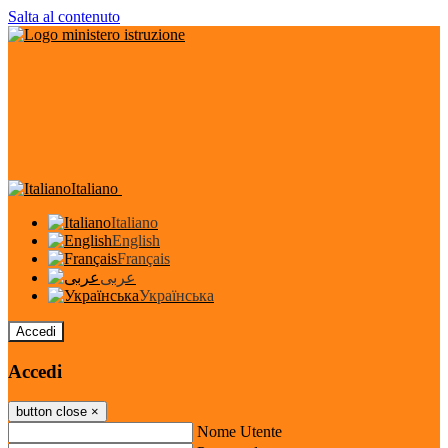
Salta al contenuto
Italiano
Italiano
English
Français
عربى
Українська
Accedi
Accedi
button close
×
Nome Utente