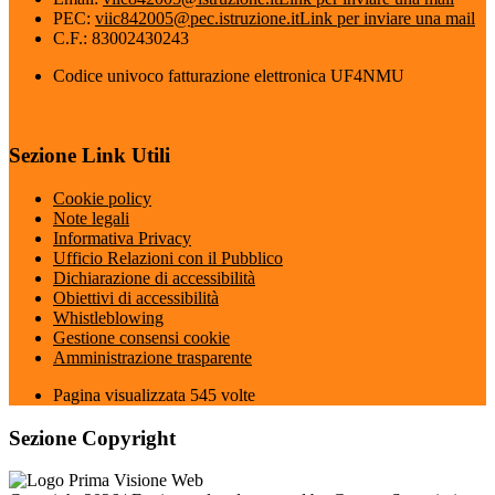
PEC:
viic842005@pec.istruzione.it
Link per inviare una mail
C.F.: 83002430243
Codice univoco fatturazione elettronica UF4NMU
Sezione Link Utili
Cookie policy
Note legali
Informativa Privacy
Ufficio Relazioni con il Pubblico
Dichiarazione di accessibilità
Obiettivi di accessibilità
Whistleblowing
Gestione consensi cookie
Amministrazione trasparente
Pagina visualizzata
545
volte
Sezione Copyright