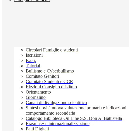
Circolari Famiglie e studenti
Iscrizioni
F.a.q.
Tutorial
Bullismo e Cyberbullismo
Comitato Genitori
Comitato Studenti e CCR
Elezioni Consiglio d'Istituto
Orientamento
Giornalino
Canali di divulgazione scientifica
Sintesi novità nuova valutazione primaria e indicazioni
comportamento secondaria
Catalogo Biblioteca On Line S.S. Don A. Battistella
Erasmus+ e internazionalizzazione
Patti Digitali