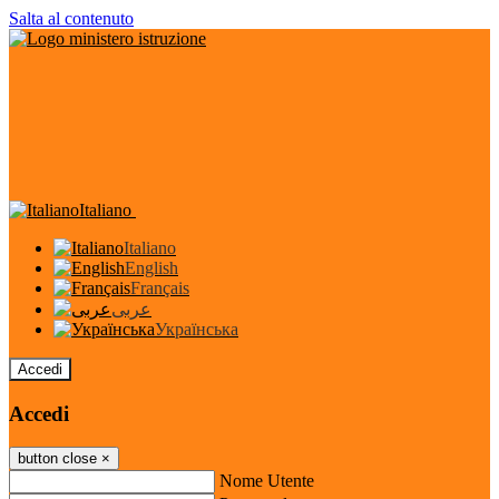
Salta al contenuto
Italiano
Italiano
English
Français
عربى
Українська
Accedi
Accedi
button close
×
Nome Utente