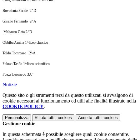
Congratulazioni ai Nostri Studenti!
Bovolenta Paride 2^D
Giselle Fernando 2^A
Maltauro Gaia 2^D
Obbiba Amina 1^liceo classico
Toldo Tommaso 2^A
Paloan Tasfia 1^liceo scientifico
Pozza Leonardo 3A°
Notizie
Questo sito o gli strumenti terzi da questo utilizzati si avvalgono di
cookie necessari al funzionamento ed utili alle finalità illustrate nella
COOKIE POLICY
.
Personalizza
Rifiuta tutti
i cookies
Accetta tutti
i cookies
Gestione cookie
In questa schermata è possibile scegliere quali cookie consentire.
I cookie necessari sono quelli che consentono il funzionamento della