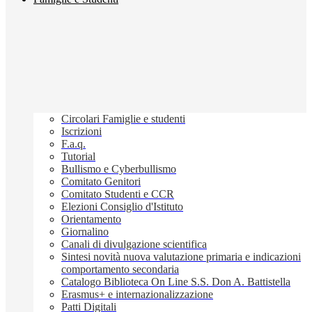
Circolari Famiglie e studenti
Iscrizioni
F.a.q.
Tutorial
Bullismo e Cyberbullismo
Comitato Genitori
Comitato Studenti e CCR
Elezioni Consiglio d'Istituto
Orientamento
Giornalino
Canali di divulgazione scientifica
Sintesi novità nuova valutazione primaria e indicazioni
comportamento secondaria
Catalogo Biblioteca On Line S.S. Don A. Battistella
Erasmus+ e internazionalizzazione
Patti Digitali