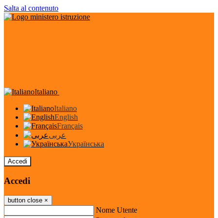
Salta al contenuto
Italiano
Italiano
English
Français
عربى
Українська
Accedi
Accedi
button close
×
Nome Utente