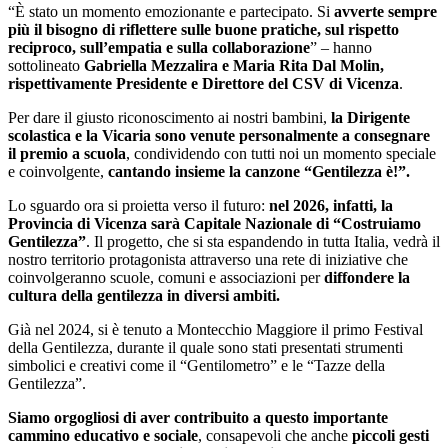
“È stato un momento emozionante e partecipato. Si
avverte sempre
più il bisogno di riflettere sulle buone pratiche, sul rispetto
reciproco, sull’empatia e sulla collaborazione
” – hanno
sottolineato
Gabriella Mezzalira e Maria Rita Dal Molin,
rispettivamente Presidente e Direttore del CSV di Vicenza
.
Per dare il giusto riconoscimento ai nostri bambini,
la Dirigente
scolastica e la Vicaria
sono venute personalmente a consegnare
il premio a scuola
, condividendo con tutti noi un momento speciale
e coinvolgente,
cantando insieme la canzone
“Gentilezza è!”.
Lo sguardo ora si proietta verso il futuro:
nel
2026, infatti, la
Provincia di Vicenza sarà Capitale Nazionale di “Costruiamo
Gentilezza”
. Il progetto, che si sta espandendo in tutta Italia, vedrà il
nostro territorio protagonista attraverso una rete di iniziative che
coinvolgeranno scuole, comuni e associazioni per
diffondere la
cultura della gentilezza in diversi ambiti.
Già nel
2024
, si è tenuto a
Montecchio Maggiore
il primo
Festival
della Gentilezza
, durante il quale sono stati presentati strumenti
simbolici e creativi come il
“Gentilometro”
e le
“Tazze della
Gentilezza”
.
Siamo orgogliosi di aver contribuito a questo importante
cammino educativo e sociale
, consapevoli che anche
piccoli gesti