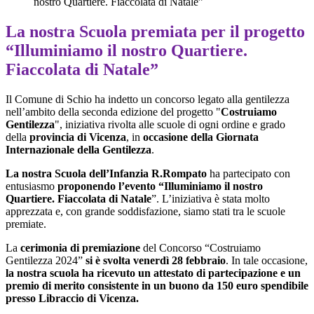
nostro Quartiere. Fiaccolata di Natale”
La nostra Scuola premiata per il progetto
“Illuminiamo il nostro Quartiere.
Fiaccolata di Natale”
Il Comune di Schio ha indetto un concorso legato alla gentilezza
nell’ambito della seconda edizione del progetto
"
Costruiamo
Gentilezza
"
, iniziativa rivolta alle scuole di ogni ordine e grado
della
provincia di Vicenza
, in
occasione della
Giornata
Internazionale della Gentilezza
.
La nostra
Scuola dell’Infanzia
R.Rompato
ha partecipato con
entusiasmo
proponendo l’evento
“Illuminiamo il nostro
Quartiere. Fiaccolata di Natale
”
. L’iniziativa è stata molto
apprezzata e, con grande soddisfazione, siamo stati tra le scuole
premiate.
La
cerimonia di premiazione
del Concorso “Costruiamo
Gentilezza 2024”
si è svolta
venerdì 28 febbraio
. In tale occasione,
la nostra scuola ha ricevuto un
attestato di partecipazione e un
premio di merito consistente in un buono da 150 euro spendibile
presso Libraccio di Vicenza.