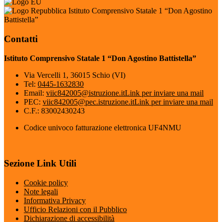
Istituto Comprensivo Statale 1 “Don Agostino
Battistella”
Contatti
Istituto Comprensivo Statale 1 “Don Agostino Battistella”
Via Vercelli 1, 36015 Schio (VI)
Tel:
0445-1632830
Email:
viic842005@istruzione.it
Link per inviare una mail
PEC:
viic842005@pec.istruzione.it
Link per inviare una mail
C.F.: 83002430243
Codice univoco fatturazione elettronica UF4NMU
Sezione Link Utili
Cookie policy
Note legali
Informativa Privacy
Ufficio Relazioni con il Pubblico
Dichiarazione di accessibilità