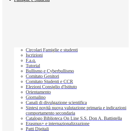
Circolari Famiglie e studenti
Iscrizioni
F.a.q.
Tutorial
Bullismo e Cyberbullismo
Comitato Genitori
Comitato Studenti e CCR
Elezioni Consiglio d'Istituto
Orientamento
Giornalino
Canali di divulgazione scientifica
Sintesi novità nuova valutazione primaria e indicazioni
comportamento secondaria
Catalogo Biblioteca On Line S.S. Don A. Battistella
Erasmus+ e internazionalizzazione
Patti Digitali