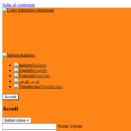
Salta al contenuto
Italiano
Italiano
English
Français
عربى
Українська
Accedi
Accedi
button close
×
Nome Utente