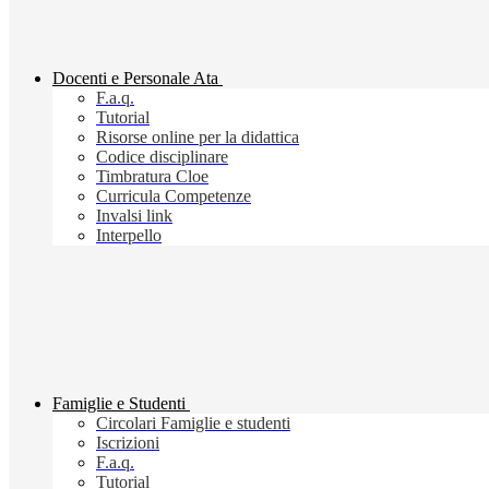
Docenti e Personale Ata
F.a.q.
Tutorial
Risorse online per la didattica
Codice disciplinare
Timbratura Cloe
Curricula Competenze
Invalsi link
Interpello
Famiglie e Studenti
Circolari Famiglie e studenti
Iscrizioni
F.a.q.
Tutorial