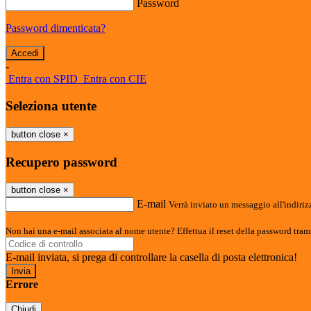
Password
Password dimenticata?
-
Entra con SPID
Entra con CIE
Seleziona utente
button close
×
Recupero password
button close
×
E-mail
Verrà inviato un messaggio all'indirizz
Non hai una e-mail associata al nome utente? Effettua il reset della password tram
E-mail inviata, si prega di controllare la casella di posta elettronica!
Errore
Chiudi