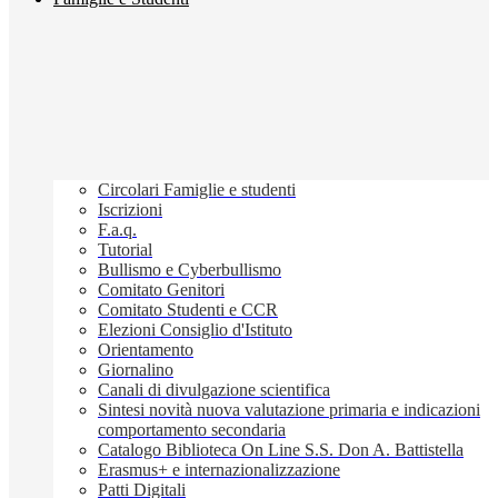
Circolari Famiglie e studenti
Iscrizioni
F.a.q.
Tutorial
Bullismo e Cyberbullismo
Comitato Genitori
Comitato Studenti e CCR
Elezioni Consiglio d'Istituto
Orientamento
Giornalino
Canali di divulgazione scientifica
Sintesi novità nuova valutazione primaria e indicazioni
comportamento secondaria
Catalogo Biblioteca On Line S.S. Don A. Battistella
Erasmus+ e internazionalizzazione
Patti Digitali