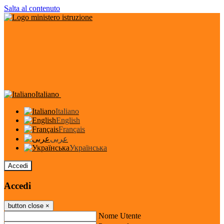
Salta al contenuto
Italiano
Italiano
English
Français
عربى
Українська
Accedi
Accedi
button close
×
Nome Utente