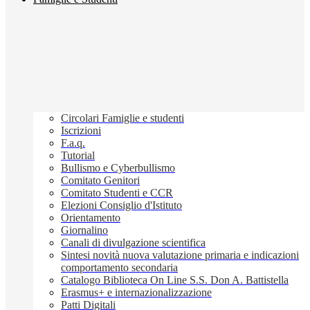
Circolari Famiglie e studenti
Iscrizioni
F.a.q.
Tutorial
Bullismo e Cyberbullismo
Comitato Genitori
Comitato Studenti e CCR
Elezioni Consiglio d'Istituto
Orientamento
Giornalino
Canali di divulgazione scientifica
Sintesi novità nuova valutazione primaria e indicazioni
comportamento secondaria
Catalogo Biblioteca On Line S.S. Don A. Battistella
Erasmus+ e internazionalizzazione
Patti Digitali