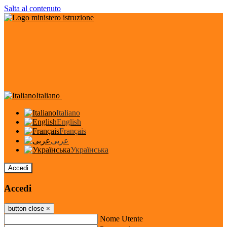
Salta al contenuto
Italiano
Italiano
English
Français
عربى
Українська
Accedi
Accedi
button close
×
Nome Utente