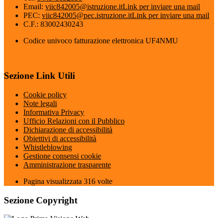
Email:
viic842005@istruzione.it
Link per inviare una mail
PEC:
viic842005@pec.istruzione.it
Link per inviare una mail
C.F.: 83002430243
Codice univoco fatturazione elettronica UF4NMU
Sezione Link Utili
Cookie policy
Note legali
Informativa Privacy
Ufficio Relazioni con il Pubblico
Dichiarazione di accessibilità
Obiettivi di accessibilità
Whistleblowing
Gestione consensi cookie
Amministrazione trasparente
Pagina visualizzata
316
volte
Sezione Copyright