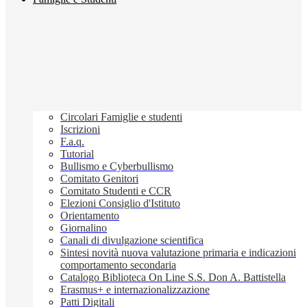
Circolari Famiglie e studenti
Iscrizioni
F.a.q.
Tutorial
Bullismo e Cyberbullismo
Comitato Genitori
Comitato Studenti e CCR
Elezioni Consiglio d'Istituto
Orientamento
Giornalino
Canali di divulgazione scientifica
Sintesi novità nuova valutazione primaria e indicazioni
comportamento secondaria
Catalogo Biblioteca On Line S.S. Don A. Battistella
Erasmus+ e internazionalizzazione
Patti Digitali