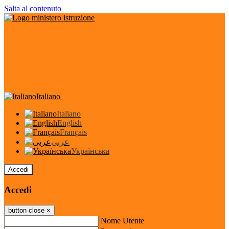
Salta al contenuto
Italiano
Italiano
English
Français
عربى
Українська
Accedi
Accedi
button close
×
Nome Utente