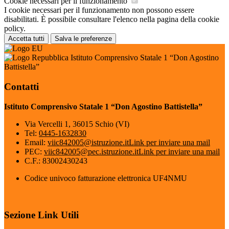
Cookie necessari per il funzionamento
I cookie necessari per il funzionamento non possono essere
disabilitati. È possibile consultare l'elenco nella pagina della cookie
policy.
Accetta tutti
Salva le preferenze
Istituto Comprensivo Statale 1 “Don Agostino
Battistella”
Contatti
Istituto Comprensivo Statale 1 “Don Agostino Battistella”
Via Vercelli 1, 36015 Schio (VI)
Tel:
0445-1632830
Email:
viic842005@istruzione.it
Link per inviare una mail
PEC:
viic842005@pec.istruzione.it
Link per inviare una mail
C.F.: 83002430243
Codice univoco fatturazione elettronica UF4NMU
Sezione Link Utili