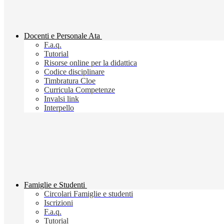
Docenti e Personale Ata
F.a.q.
Tutorial
Risorse online per la didattica
Codice disciplinare
Timbratura Cloe
Curricula Competenze
Invalsi link
Interpello
Famiglie e Studenti
Circolari Famiglie e studenti
Iscrizioni
F.a.q.
Tutorial