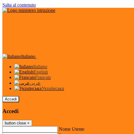
Salta al contenuto
Italiano
Italiano
English
Français
عربى
Українська
Accedi
Accedi
button close
×
Nome Utente