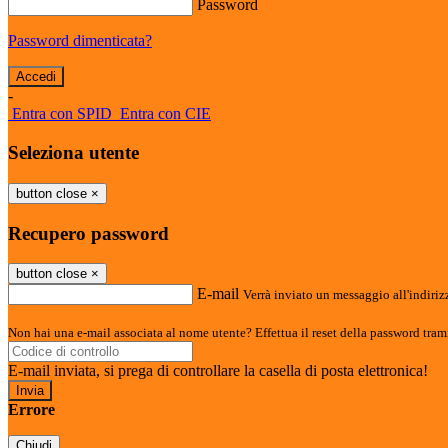
Password
Password dimenticata?
-
Entra con SPID
Entra con CIE
Seleziona utente
button close
×
Recupero password
button close
×
E-mail
Verrà inviato un messaggio all'indirizz
Non hai una e-mail associata al nome utente? Effettua il reset della password tram
E-mail inviata, si prega di controllare la casella di posta elettronica!
Errore
Chiudi