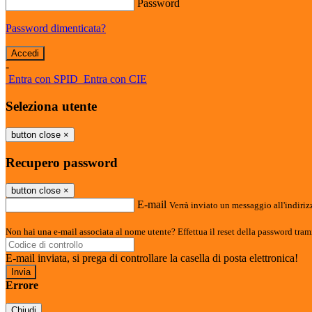
Password
Password dimenticata?
-
Entra con SPID
Entra con CIE
Seleziona utente
button close
×
Recupero password
button close
×
E-mail
Verrà inviato un messaggio all'indirizz
Non hai una e-mail associata al nome utente? Effettua il reset della password tram
E-mail inviata, si prega di controllare la casella di posta elettronica!
Errore
Chiudi