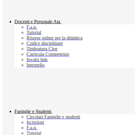
Docenti e Personale Ata
F.a.q.
Tutorial
Risorse online per la didattica
Codice disciplinare
Timbratura Cloe
Curricula Competenze
Invalsi link
Interpello
Famiglie e Studenti
Circolari Famiglie e studenti
Iscrizioni
F.a.q.
Tutorial