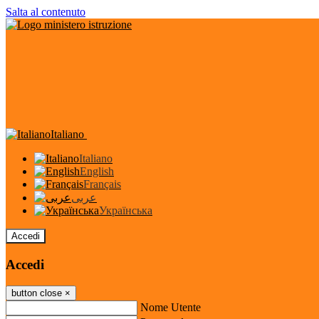
Salta al contenuto
Italiano
Italiano
English
Français
عربى
Українська
Accedi
Accedi
button close
×
Nome Utente