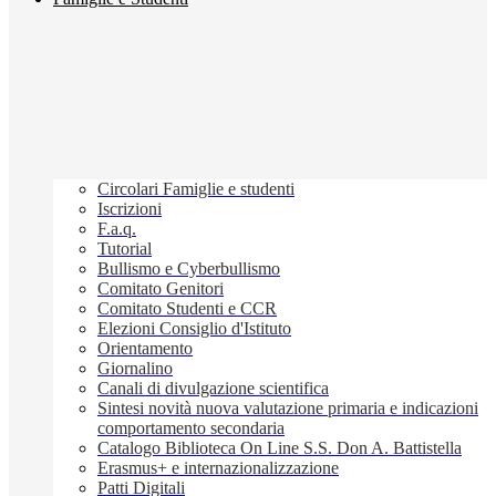
Circolari Famiglie e studenti
Iscrizioni
F.a.q.
Tutorial
Bullismo e Cyberbullismo
Comitato Genitori
Comitato Studenti e CCR
Elezioni Consiglio d'Istituto
Orientamento
Giornalino
Canali di divulgazione scientifica
Sintesi novità nuova valutazione primaria e indicazioni
comportamento secondaria
Catalogo Biblioteca On Line S.S. Don A. Battistella
Erasmus+ e internazionalizzazione
Patti Digitali