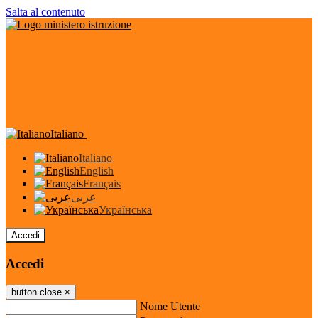
Salta al contenuto
Italiano
Italiano
English
Français
عربى
Українська
Accedi
Accedi
button close
×
Nome Utente