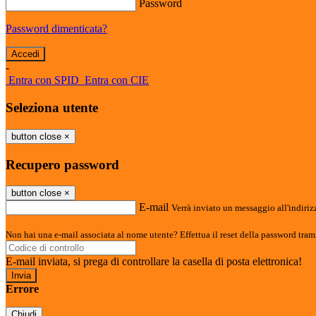
Password
Password dimenticata?
-
Entra con SPID
Entra con CIE
Seleziona utente
button close
×
Recupero password
button close
×
E-mail
Verrà inviato un messaggio all'indirizz
Non hai una e-mail associata al nome utente? Effettua il reset della password tram
E-mail inviata, si prega di controllare la casella di posta elettronica!
Errore
Chiudi