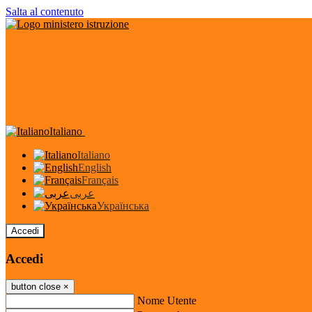
Salta al contenuto
Italiano
Italiano
English
Français
عربى
Українська
Accedi
Accedi
button close
×
Nome Utente