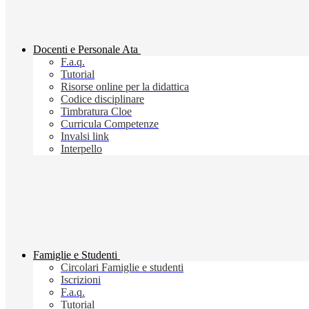
Docenti e Personale Ata
F.a.q.
Tutorial
Risorse online per la didattica
Codice disciplinare
Timbratura Cloe
Curricula Competenze
Invalsi link
Interpello
Famiglie e Studenti
Circolari Famiglie e studenti
Iscrizioni
F.a.q.
Tutorial