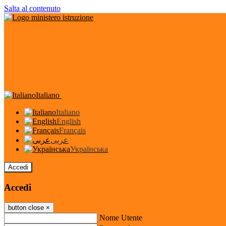
Salta al contenuto
Italiano
Italiano
English
Français
عربى
Українська
Accedi
Accedi
button close
×
Nome Utente