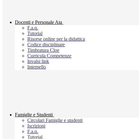
Docenti e Personale Ata
F.a.q.
Tutorial
Risorse online per la didattica
Codice disciplinare
Timbratura Cloe
Curricula Competenze
Invalsi link
Interpello
Famiglie e Studenti
Circolari Famiglie e studenti
Iscrizioni
F.a.q.
Tutorial