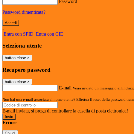
Password
Password dimenticata?
-
Entra con SPID
Entra con CIE
Seleziona utente
button close
×
Recupero password
button close
×
E-mail
Verrà inviato un messaggio all'indirizz
Non hai una e-mail associata al nome utente? Effettua il reset della password tram
E-mail inviata, si prega di controllare la casella di posta elettronica!
Errore
Chiudi