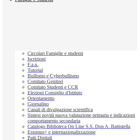
Circolari Famiglie e studenti
Iscrizioni
F.a.q.
Tutorial
Bullismo e Cyberbullismo
Comitato Genitori
Comitato Studenti e CCR
Elezioni Consiglio d'Istituto
Orientamento
Giornalino
Canali di divulgazione scientifica
Sintesi novità nuova valutazione primaria e indicazioni
comportamento secondaria
Catalogo Biblioteca On Line S.S. Don A. Battistella
Erasmus+ e internazionalizzazione
Patti Digitali