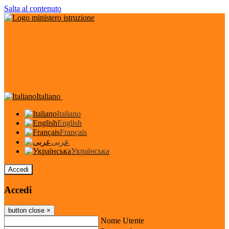
Salta al contenuto
Italiano
Italiano
English
Français
عربى
Українська
Accedi
Accedi
button close
×
Nome Utente