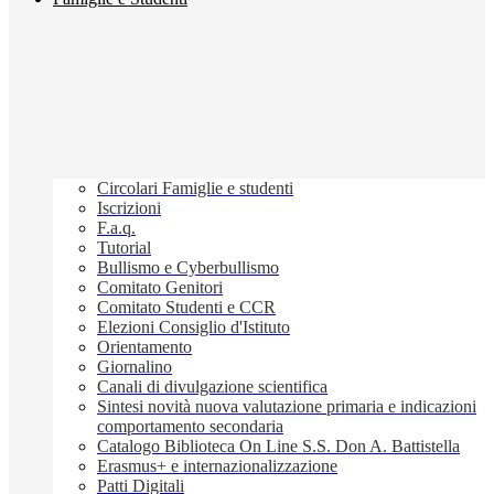
Circolari Famiglie e studenti
Iscrizioni
F.a.q.
Tutorial
Bullismo e Cyberbullismo
Comitato Genitori
Comitato Studenti e CCR
Elezioni Consiglio d'Istituto
Orientamento
Giornalino
Canali di divulgazione scientifica
Sintesi novità nuova valutazione primaria e indicazioni
comportamento secondaria
Catalogo Biblioteca On Line S.S. Don A. Battistella
Erasmus+ e internazionalizzazione
Patti Digitali