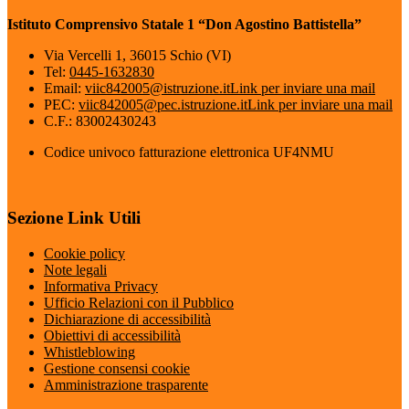
Istituto Comprensivo Statale 1 “Don Agostino Battistella”
Via Vercelli 1, 36015 Schio (VI)
Tel:
0445-1632830
Email:
viic842005@istruzione.it
Link per inviare una mail
PEC:
viic842005@pec.istruzione.it
Link per inviare una mail
C.F.: 83002430243
Codice univoco fatturazione elettronica UF4NMU
Sezione Link Utili
Cookie policy
Note legali
Informativa Privacy
Ufficio Relazioni con il Pubblico
Dichiarazione di accessibilità
Obiettivi di accessibilità
Whistleblowing
Gestione consensi cookie
Amministrazione trasparente