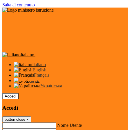
Salta al contenuto
Italiano
Italiano
English
Français
عربى
Українська
Accedi
Accedi
button close
×
Nome Utente