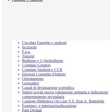
Circolari Famiglie e studenti
Iscrizioni
F.a.q.
Tutorial
Bullismo e Cyberbullismo
Comitato Genitori
Comitato Studenti e CCR
Elezioni Consiglio d'Istituto
Orientamento
Giornalino
Canali di divulgazione scientifica
Sintesi novità nuova valutazione primaria e indicazioni
comportamento secondaria
Catalogo Biblioteca On Line S.S. Don A. Battistella
Erasmus+ e internazionalizzazione
Patti Digitali