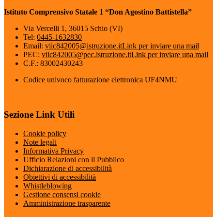
Istituto Comprensivo Statale 1 “Don Agostino Battistella”
Via Vercelli 1, 36015 Schio (VI)
Tel:
0445-1632830
Email:
viic842005@istruzione.it
Link per inviare una mail
PEC:
viic842005@pec.istruzione.it
Link per inviare una mail
C.F.: 83002430243
Codice univoco fatturazione elettronica UF4NMU
Sezione Link Utili
Cookie policy
Note legali
Informativa Privacy
Ufficio Relazioni con il Pubblico
Dichiarazione di accessibilità
Obiettivi di accessibilità
Whistleblowing
Gestione consensi cookie
Amministrazione trasparente