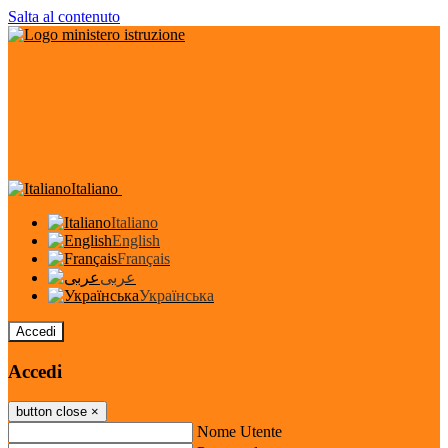
Salta al contenuto
Italiano
Italiano
English
Français
عربى
Українська
Accedi
Accedi
button close
×
Nome Utente