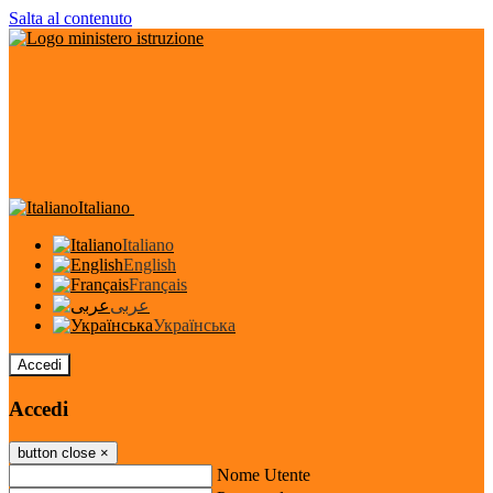
Salta al contenuto
Italiano
Italiano
English
Français
عربى
Українська
Accedi
Accedi
button close
×
Nome Utente