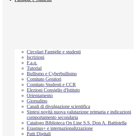
Circolari Famiglie e studenti
Iscrizioni
F.a.q.
Tutorial
Bullismo e Cyberbullismo
Comitato Genitori
Comitato Studenti e CCR
Elezioni Consiglio d'Istituto
Orientamento
Giornalino
Canali di divulgazione scientifica
Sintesi novità nuova valutazione primaria e indicazioni
comportamento secondaria
Catalogo Biblioteca On Line S.S. Don A. Battistella
Erasmus+ e internazionalizzazione
Patti Digitali