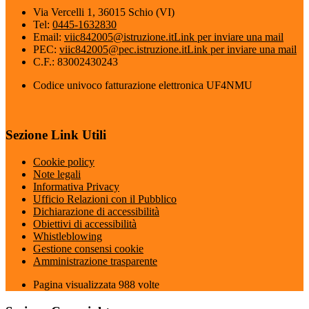
Via Vercelli 1, 36015 Schio (VI)
Tel:
0445-1632830
Email:
viic842005@istruzione.it
Link per inviare una mail
PEC:
viic842005@pec.istruzione.it
Link per inviare una mail
C.F.: 83002430243
Codice univoco fatturazione elettronica UF4NMU
Sezione Link Utili
Cookie policy
Note legali
Informativa Privacy
Ufficio Relazioni con il Pubblico
Dichiarazione di accessibilità
Obiettivi di accessibilità
Whistleblowing
Gestione consensi cookie
Amministrazione trasparente
Pagina visualizzata
988
volte