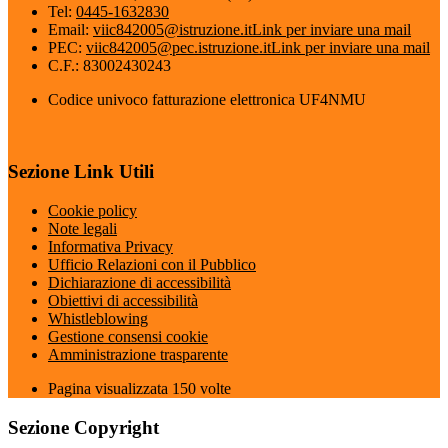
Tel:
0445-1632830
Email:
viic842005@istruzione.it
Link per inviare una mail
PEC:
viic842005@pec.istruzione.it
Link per inviare una mail
C.F.: 83002430243
Codice univoco fatturazione elettronica UF4NMU
Sezione Link Utili
Cookie policy
Note legali
Informativa Privacy
Ufficio Relazioni con il Pubblico
Dichiarazione di accessibilità
Obiettivi di accessibilità
Whistleblowing
Gestione consensi cookie
Amministrazione trasparente
Pagina visualizzata
150
volte
Sezione Copyright