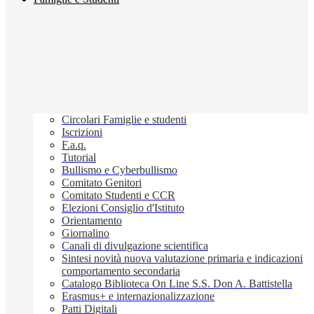
Circolari Famiglie e studenti
Iscrizioni
F.a.q.
Tutorial
Bullismo e Cyberbullismo
Comitato Genitori
Comitato Studenti e CCR
Elezioni Consiglio d'Istituto
Orientamento
Giornalino
Canali di divulgazione scientifica
Sintesi novità nuova valutazione primaria e indicazioni
comportamento secondaria
Catalogo Biblioteca On Line S.S. Don A. Battistella
Erasmus+ e internazionalizzazione
Patti Digitali