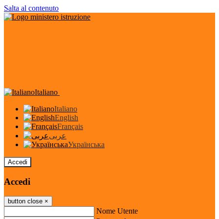
Salta al contenuto
Italiano
Italiano
English
Français
عربى
Українська
Accedi
Accedi
button close
×
Nome Utente