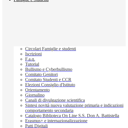
Circolari Famiglie e studenti
Iscrizioni
F.a.q.
Tutorial
Bullismo e Cyberbullismo
Comitato Genitori
Comitato Studenti e CCR
Elezioni Consiglio d'Istituto
Orientamento
Giornalino
Canali di divulgazione scientifica
Sintesi novità nuova valutazione primaria e indicazioni
comportamento secondaria
Catalogo Biblioteca On Line S.S. Don A. Battistella
Erasmus+ e internazionalizzazione
Patti Digitali