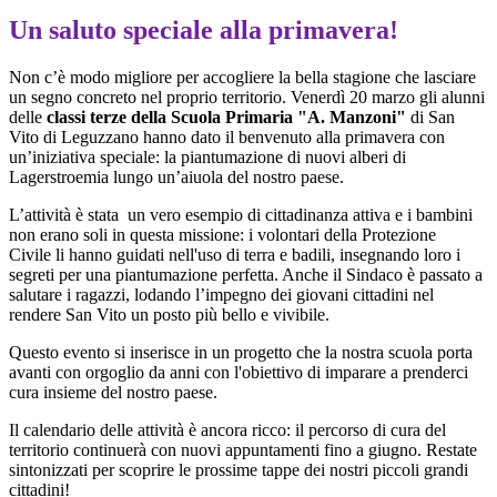
Un saluto speciale alla primavera!
Non c’è modo migliore per accogliere la bella stagione che lasciare
un segno concreto nel proprio territorio. Venerdì 20 marzo gli alunni
delle
classi terze della Scuola Primaria "A. Manzoni"
di San
Vito di Leguzzano hanno dato il benvenuto alla primavera con
un’iniziativa speciale: la piantumazione di nuovi alberi di
Lagerstroemia lungo un’aiuola del nostro paese.
L’attività è stata un vero esempio di cittadinanza attiva e i bambini
non erano soli in questa missione: i
volontari della Protezione
Civile
li hanno guidati nell'uso di terra e badili, insegnando loro i
segreti per una piantumazione perfetta. Anche il Sindaco è passato a
salutare i ragazzi, lodando l’impegno dei giovani cittadini nel
rendere San Vito un posto più bello e vivibile.
Questo evento si inserisce in un progetto che la nostra scuola porta
avanti con orgoglio da anni con l'obiettivo di imparare a prenderci
cura insieme del nostro paese.
Il calendario delle attività è ancora ricco: il percorso di cura del
territorio continuerà con nuovi appuntamenti fino a giugno. Restate
sintonizzati per scoprire le prossime tappe dei nostri piccoli grandi
cittadini!