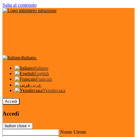
Salta al contenuto
Italiano
Italiano
English
Français
عربى
Українська
Accedi
Accedi
button close
×
Nome Utente