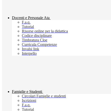
Docenti e Personale Ata
F.a.q.
Tutorial
Risorse online per la didattica
Codice disciplinare
Timbratura Cloe
Curricula Competenze
Invalsi link
Interpello
Famiglie e Studenti
Circolari Famiglie e studenti
Iscrizioni
F.a.q.
Tutorial