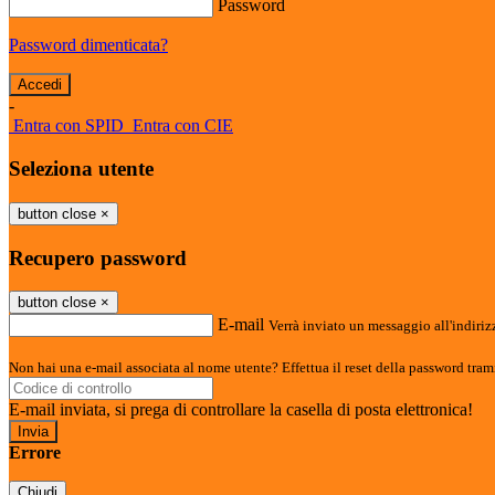
Password
Password dimenticata?
-
Entra con SPID
Entra con CIE
Seleziona utente
button close
×
Recupero password
button close
×
E-mail
Verrà inviato un messaggio all'indirizz
Non hai una e-mail associata al nome utente? Effettua il reset della password tram
E-mail inviata, si prega di controllare la casella di posta elettronica!
Errore
Chiudi