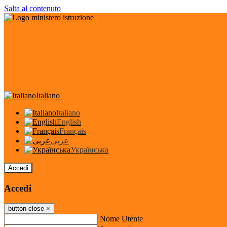
Salta al contenuto
Italiano
Italiano
English
Français
عربى
Українська
Accedi
Accedi
button close
×
Nome Utente