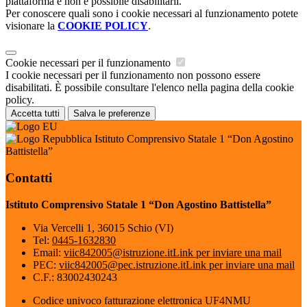
piattaforma e non è possibile disabilitarli.
Per conoscere quali sono i cookie necessari al funzionamento potete
visionare la
COOKIE POLICY
.
Cookie necessari per il funzionamento
I cookie necessari per il funzionamento non possono essere
disabilitati. È possibile consultare l'elenco nella pagina della cookie
policy.
Accetta tutti
Salva le preferenze
Istituto Comprensivo Statale 1 “Don Agostino
Battistella”
Contatti
Istituto Comprensivo Statale 1 “Don Agostino Battistella”
Via Vercelli 1, 36015 Schio (VI)
Tel:
0445-1632830
Email:
viic842005@istruzione.it
Link per inviare una mail
PEC:
viic842005@pec.istruzione.it
Link per inviare una mail
C.F.: 83002430243
Codice univoco fatturazione elettronica UF4NMU