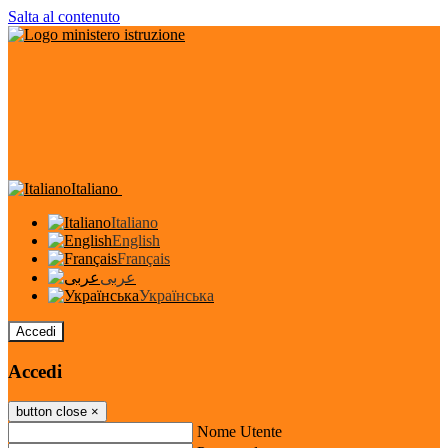
Salta al contenuto
Italiano
Italiano
English
Français
عربى
Українська
Accedi
Accedi
button close
×
Nome Utente