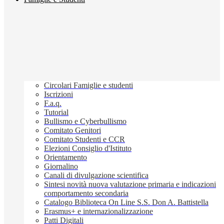
Circolari Famiglie e studenti
Iscrizioni
F.a.q.
Tutorial
Bullismo e Cyberbullismo
Comitato Genitori
Comitato Studenti e CCR
Elezioni Consiglio d'Istituto
Orientamento
Giornalino
Canali di divulgazione scientifica
Sintesi novità nuova valutazione primaria e indicazioni
comportamento secondaria
Catalogo Biblioteca On Line S.S. Don A. Battistella
Erasmus+ e internazionalizzazione
Patti Digitali