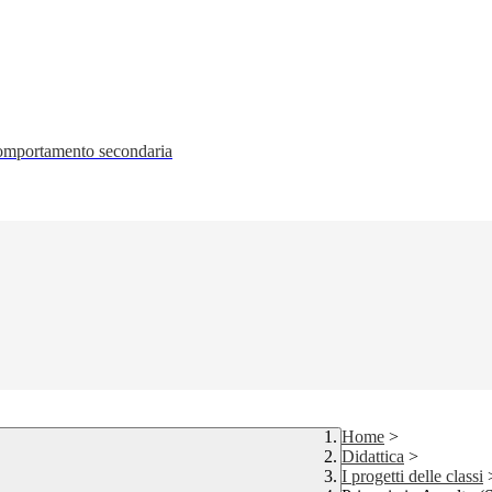
 comportamento secondaria
Home
>
Didattica
>
I progetti delle classi