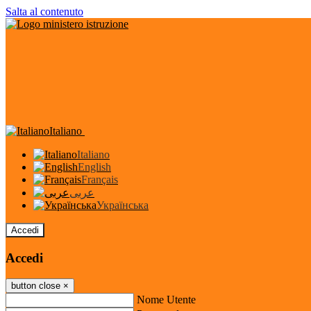
Salta al contenuto
Italiano
Italiano
English
Français
عربى
Українська
Accedi
Accedi
button close
×
Nome Utente