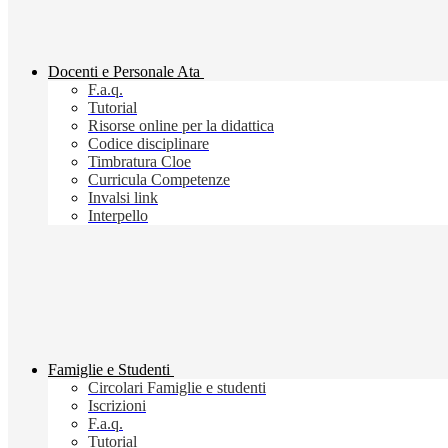
Docenti e Personale Ata
F.a.q.
Tutorial
Risorse online per la didattica
Codice disciplinare
Timbratura Cloe
Curricula Competenze
Invalsi link
Interpello
Famiglie e Studenti
Circolari Famiglie e studenti
Iscrizioni
F.a.q.
Tutorial