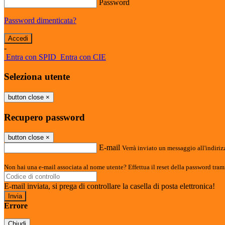
Password
Password dimenticata?
-
Entra con SPID
Entra con CIE
Seleziona utente
button close
×
Recupero password
button close
×
E-mail
Verrà inviato un messaggio all'indirizz
Non hai una e-mail associata al nome utente? Effettua il reset della password tram
E-mail inviata, si prega di controllare la casella di posta elettronica!
Errore
Chiudi