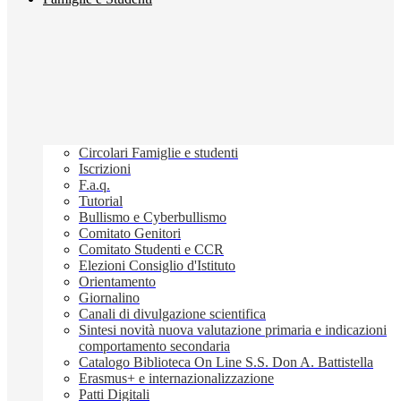
Circolari Famiglie e studenti
Iscrizioni
F.a.q.
Tutorial
Bullismo e Cyberbullismo
Comitato Genitori
Comitato Studenti e CCR
Elezioni Consiglio d'Istituto
Orientamento
Giornalino
Canali di divulgazione scientifica
Sintesi novità nuova valutazione primaria e indicazioni
comportamento secondaria
Catalogo Biblioteca On Line S.S. Don A. Battistella
Erasmus+ e internazionalizzazione
Patti Digitali