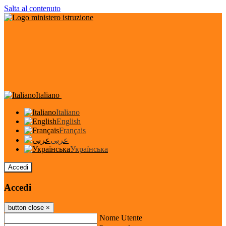
Salta al contenuto
Italiano
Italiano
English
Français
عربى
Українська
Accedi
Accedi
button close
×
Nome Utente