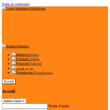
Salta al contenuto
Italiano
Italiano
English
Français
عربى
Українська
Accedi
Accedi
button close
×
Nome Utente