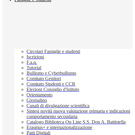
Circolari Famiglie e studenti
Iscrizioni
F.a.q.
Tutorial
Bullismo e Cyberbullismo
Comitato Genitori
Comitato Studenti e CCR
Elezioni Consiglio d'Istituto
Orientamento
Giornalino
Canali di divulgazione scientifica
Sintesi novità nuova valutazione primaria e indicazioni
comportamento secondaria
Catalogo Biblioteca On Line S.S. Don A. Battistella
Erasmus+ e internazionalizzazione
Patti Digitali