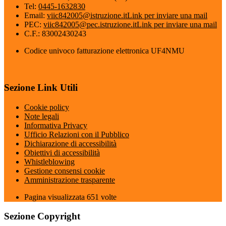
Tel:
0445-1632830
Email:
viic842005@istruzione.it
Link per inviare una mail
PEC:
viic842005@pec.istruzione.it
Link per inviare una mail
C.F.: 83002430243
Codice univoco fatturazione elettronica UF4NMU
Sezione Link Utili
Cookie policy
Note legali
Informativa Privacy
Ufficio Relazioni con il Pubblico
Dichiarazione di accessibilità
Obiettivi di accessibilità
Whistleblowing
Gestione consensi cookie
Amministrazione trasparente
Pagina visualizzata
651
volte
Sezione Copyright