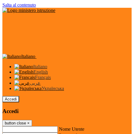
Salta al contenuto
Italiano
Italiano
English
Français
عربى
Українська
Accedi
Accedi
button close
×
Nome Utente