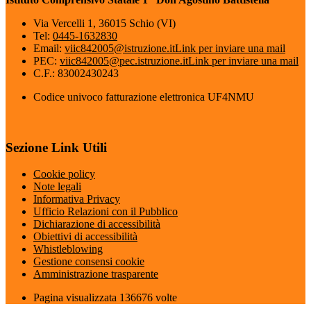
Via Vercelli 1, 36015 Schio (VI)
Tel:
0445-1632830
Email:
viic842005@istruzione.it
Link per inviare una mail
PEC:
viic842005@pec.istruzione.it
Link per inviare una mail
C.F.: 83002430243
Codice univoco fatturazione elettronica UF4NMU
Sezione Link Utili
Cookie policy
Note legali
Informativa Privacy
Ufficio Relazioni con il Pubblico
Dichiarazione di accessibilità
Obiettivi di accessibilità
Whistleblowing
Gestione consensi cookie
Amministrazione trasparente
Pagina visualizzata
136676
volte