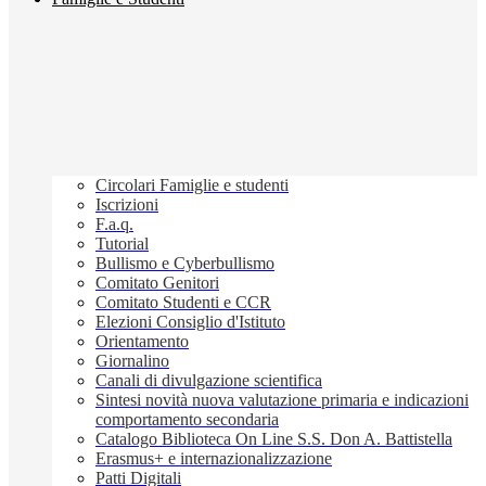
Circolari Famiglie e studenti
Iscrizioni
F.a.q.
Tutorial
Bullismo e Cyberbullismo
Comitato Genitori
Comitato Studenti e CCR
Elezioni Consiglio d'Istituto
Orientamento
Giornalino
Canali di divulgazione scientifica
Sintesi novità nuova valutazione primaria e indicazioni
comportamento secondaria
Catalogo Biblioteca On Line S.S. Don A. Battistella
Erasmus+ e internazionalizzazione
Patti Digitali