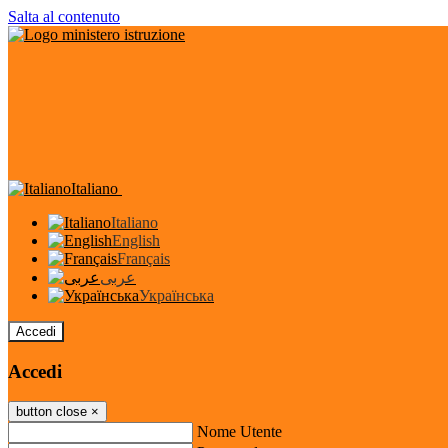
Salta al contenuto
Italiano
Italiano
English
Français
عربى
Українська
Accedi
Accedi
button close
×
Nome Utente