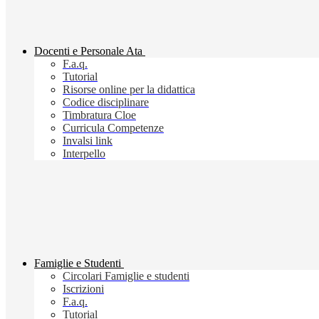
Docenti e Personale Ata
F.a.q.
Tutorial
Risorse online per la didattica
Codice disciplinare
Timbratura Cloe
Curricula Competenze
Invalsi link
Interpello
Famiglie e Studenti
Circolari Famiglie e studenti
Iscrizioni
F.a.q.
Tutorial