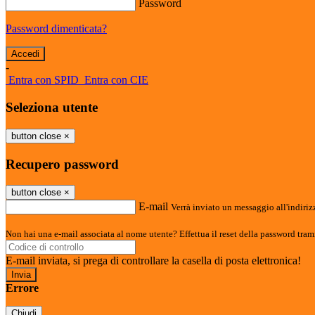
Password
Password dimenticata?
-
Entra con SPID
Entra con CIE
Seleziona utente
button close
×
Recupero password
button close
×
E-mail
Verrà inviato un messaggio all'indirizz
Non hai una e-mail associata al nome utente? Effettua il reset della password tram
E-mail inviata, si prega di controllare la casella di posta elettronica!
Errore
Chiudi