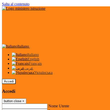
Salta al contenuto
Italiano
Italiano
English
Français
عربى
Українська
Accedi
Accedi
button close
×
Nome Utente