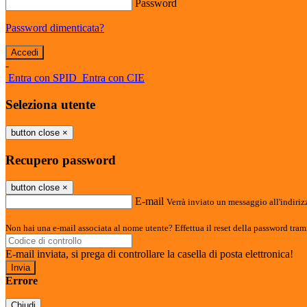
Password
Password dimenticata?
-
Entra con SPID
Entra con CIE
Seleziona utente
button close
×
Recupero password
button close
×
E-mail
Verrà inviato un messaggio all'indirizz
Non hai una e-mail associata al nome utente? Effettua il reset della password tram
E-mail inviata, si prega di controllare la casella di posta elettronica!
Errore
Chiudi