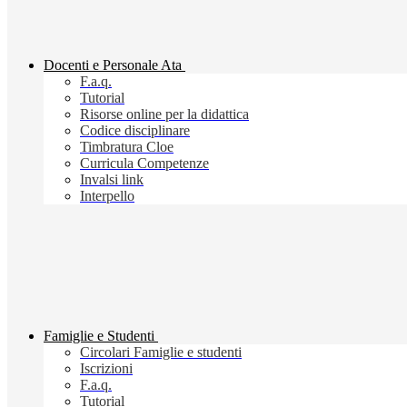
Docenti e Personale Ata
F.a.q.
Tutorial
Risorse online per la didattica
Codice disciplinare
Timbratura Cloe
Curricula Competenze
Invalsi link
Interpello
Famiglie e Studenti
Circolari Famiglie e studenti
Iscrizioni
F.a.q.
Tutorial