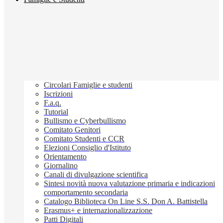
Circolari Famiglie e studenti
Iscrizioni
F.a.q.
Tutorial
Bullismo e Cyberbullismo
Comitato Genitori
Comitato Studenti e CCR
Elezioni Consiglio d'Istituto
Orientamento
Giornalino
Canali di divulgazione scientifica
Sintesi novità nuova valutazione primaria e indicazioni
comportamento secondaria
Catalogo Biblioteca On Line S.S. Don A. Battistella
Erasmus+ e internazionalizzazione
Patti Digitali