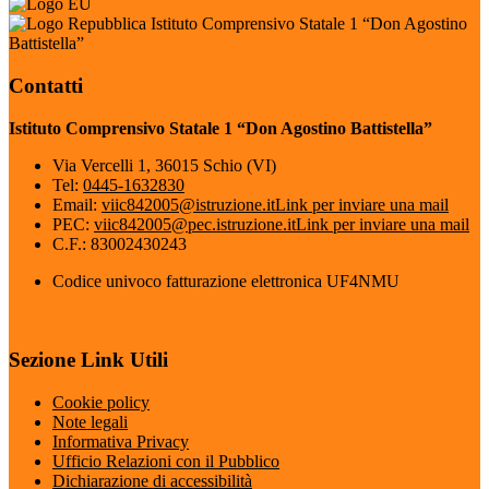
Istituto Comprensivo Statale 1 “Don Agostino
Battistella”
Contatti
Istituto Comprensivo Statale 1 “Don Agostino Battistella”
Via Vercelli 1, 36015 Schio (VI)
Tel:
0445-1632830
Email:
viic842005@istruzione.it
Link per inviare una mail
PEC:
viic842005@pec.istruzione.it
Link per inviare una mail
C.F.: 83002430243
Codice univoco fatturazione elettronica UF4NMU
Sezione Link Utili
Cookie policy
Note legali
Informativa Privacy
Ufficio Relazioni con il Pubblico
Dichiarazione di accessibilità