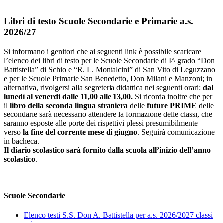
Libri di testo Scuole Secondarie e Primarie a.s.
2026/27
Si informano i genitori che ai seguenti link è possibile scaricare
l’elenco dei libri di testo per le Scuole Secondarie di I^ grado “Don
Battistella” di Schio e “R. L. Montalcini” di San Vito di Leguzzano
e per le Scuole Primarie San Benedetto, Don Milani e Manzoni; in
alternativa, rivolgersi alla segreteria didattica nei seguenti orari:
dal
lunedì al venerdì dalle 11,00 alle 13,00.
Si ricorda inoltre che per
il
libro della seconda lingua straniera
delle
future PRIME
delle
secondarie sarà necessario attendere la formazione delle classi, che
saranno esposte alle porte dei rispettivi plessi presumibilmente
verso
la fine del corrente mese di giugno
. Seguirà comunicazione
in bacheca.
Il diario scolastico sarà fornito dalla scuola all’inizio dell’anno
scolastico
.
Scuole Secondarie
Elenco testi S.S. Don A. Battistella per a.s. 2026/2027 classi