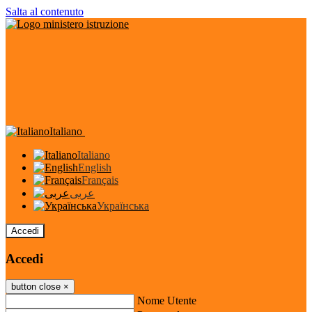
Salta al contenuto
Italiano
Italiano
English
Français
عربى
Українська
Accedi
Accedi
button close
×
Nome Utente