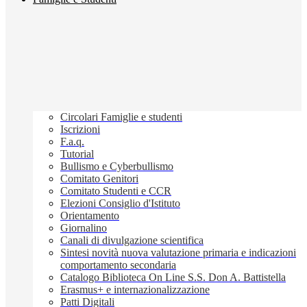
Circolari Famiglie e studenti
Iscrizioni
F.a.q.
Tutorial
Bullismo e Cyberbullismo
Comitato Genitori
Comitato Studenti e CCR
Elezioni Consiglio d'Istituto
Orientamento
Giornalino
Canali di divulgazione scientifica
Sintesi novità nuova valutazione primaria e indicazioni
comportamento secondaria
Catalogo Biblioteca On Line S.S. Don A. Battistella
Erasmus+ e internazionalizzazione
Patti Digitali