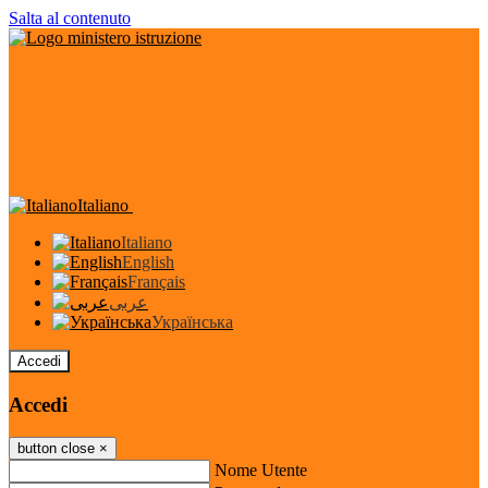
Salta al contenuto
Italiano
Italiano
English
Français
عربى
Українська
Accedi
Accedi
button close
×
Nome Utente