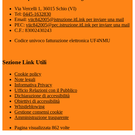
Via Vercelli 1, 36015 Schio (VI)
Tel:
0445-1632830
Email:
viic842005@istruzione.it
Link per inviare una mail
PEC:
viic842005@pec.istruzione.it
Link per inviare una mail
C.F.: 83002430243
Codice univoco fatturazione elettronica UF4NMU
Sezione Link Utili
Cookie policy
Note legali
Informativa Privacy
Ufficio Relazioni con il Pubblico
Dichiarazione di accessibilità
Obiettivi di accessibilità
Whistleblowing
Gestione consensi cookie
Amministrazione trasparente
Pagina visualizzata
862
volte