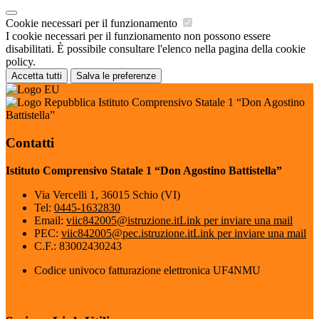
Cookie necessari per il funzionamento
I cookie necessari per il funzionamento non possono essere
disabilitati. È possibile consultare l'elenco nella pagina della cookie
policy.
Accetta tutti
Salva le preferenze
Istituto Comprensivo Statale 1 “Don Agostino
Battistella”
Contatti
Istituto Comprensivo Statale 1 “Don Agostino Battistella”
Via Vercelli 1, 36015 Schio (VI)
Tel:
0445-1632830
Email:
viic842005@istruzione.it
Link per inviare una mail
PEC:
viic842005@pec.istruzione.it
Link per inviare una mail
C.F.: 83002430243
Codice univoco fatturazione elettronica UF4NMU