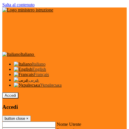
Salta al contenuto
Italiano
Italiano
English
Français
عربى
Українська
Accedi
Accedi
button close
×
Nome Utente