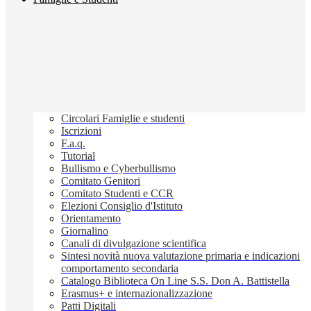
Circolari Famiglie e studenti
Iscrizioni
F.a.q.
Tutorial
Bullismo e Cyberbullismo
Comitato Genitori
Comitato Studenti e CCR
Elezioni Consiglio d'Istituto
Orientamento
Giornalino
Canali di divulgazione scientifica
Sintesi novità nuova valutazione primaria e indicazioni
comportamento secondaria
Catalogo Biblioteca On Line S.S. Don A. Battistella
Erasmus+ e internazionalizzazione
Patti Digitali